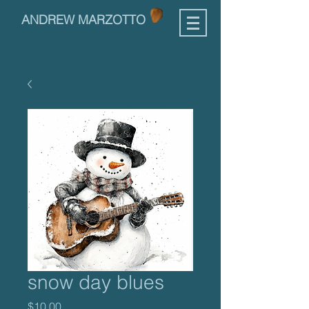
ANDREW MARZOTTO
snow day blues
Price
$10.00